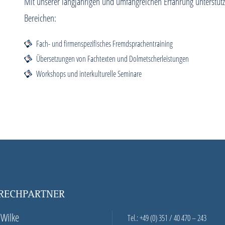
Mit unserer langjährigen und umfangreichen Erfahrung unterstütz
Bereichen:
Fach- und firmenspezifisches Fremdsprachentraining
Übersetzungen von Fachtexten und Dolmetscherleistungen
Workshops und interkulturelle Seminare
RECHPARTNER
 Wilke
Tel.:
+49 (0) 351 / 40 470 – 243